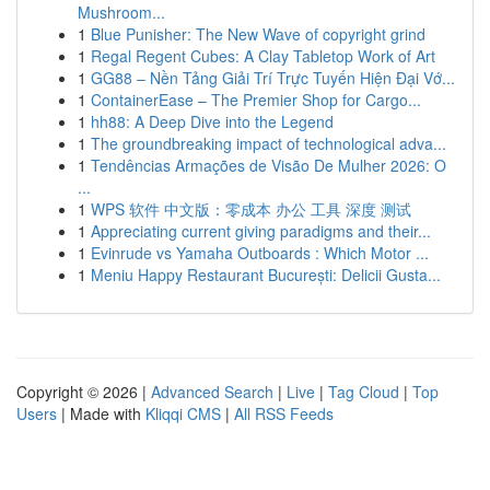
Mushroom...
1
Blue Punisher: The New Wave of copyright grind
1
Regal Regent Cubes: A Clay Tabletop Work of Art
1
GG88 – Nền Tảng Giải Trí Trực Tuyến Hiện Đại Vớ...
1
ContainerEase – The Premier Shop for Cargo...
1
hh88: A Deep Dive into the Legend
1
The groundbreaking impact of technological adva...
1
Tendências Armações de Visão De Mulher 2026: O
...
1
WPS 软件 中文版：零成本 办公 工具 深度 测试
1
Appreciating current giving paradigms and their...
1
Evinrude vs Yamaha Outboards : Which Motor ...
1
Meniu Happy Restaurant București: Delicii Gusta...
Copyright © 2026 |
Advanced Search
|
Live
|
Tag Cloud
|
Top
Users
| Made with
Kliqqi CMS
|
All RSS Feeds