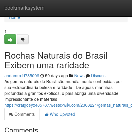
Home
bookmarksystem
Home
1
Rochas Naturais do Brasil
Exibem uma raridade
aadamexid785006
59 days ago
News
Discuss
As gemas naturais do Brasil são mundialmente conhecidas por
sua extraordinária beleza e raridade . De águas-marinhas
profundas a granitos exóticos, o país abriga uma diversidade
impressionante de materiais
https://craigoeyx465767.westexwiki.com/2366224/gemas_naturais_
Comments
Who Upvoted
Comments