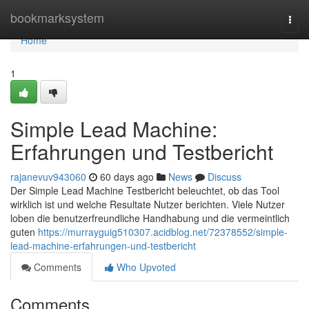
Home
bookmarksystem
Togg
navi
Home
1
Simple Lead Machine:
Erfahrungen und Testbericht
rajanevuv943060
60 days ago
News
Discuss
Der Simple Lead Machine Testbericht beleuchtet, ob das Tool
wirklich ist und welche Resultate Nutzer berichten. Viele Nutzer
loben die benutzerfreundliche Handhabung und die vermeintlich
guten
https://murrayguig510307.acidblog.net/72378552/simple-
lead-machine-erfahrungen-und-testbericht
Comments
Who Upvoted
Comments