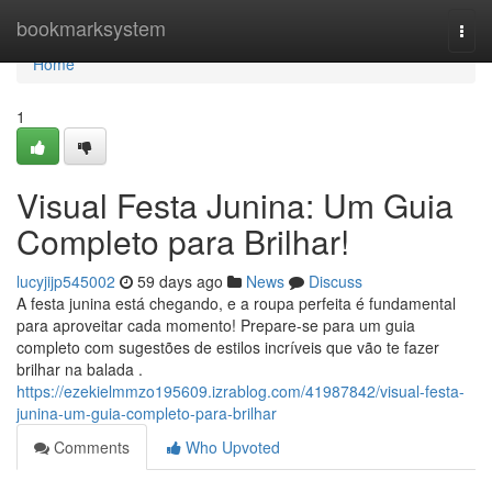
Home
bookmarksystem
Togg
navi
Home
1
Visual Festa Junina: Um Guia
Completo para Brilhar!
lucyjijp545002
59 days ago
News
Discuss
A festa junina está chegando, e a roupa perfeita é fundamental
para aproveitar cada momento! Prepare-se para um guia
completo com sugestões de estilos incríveis que vão te fazer
brilhar na balada .
https://ezekielmmzo195609.izrablog.com/41987842/visual-festa-
junina-um-guia-completo-para-brilhar
Comments
Who Upvoted