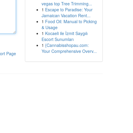
vegas top Tree Trimming...
1
Escape to Paradise: Your
Jamaican Vacation Rent...
1
Food Oil: Manual to Picking
& Usage
1
Kocaeli ile İzmit Saygılı
Escort Sunumları
1
{Cannabisshopau.com:
Your Comprehensive Overv...
ort Page