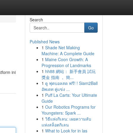
Search
Go
Published News
1
Shade Net Making
Machine: A Complete Guide
1
Maine Coon Growth: A
Progression of Landmarks
1
hh88 網站： 新手會員 試玩
tform ini
獎金 指南 ， 簡...
1
ดู ฟุตบอลสด ฟรี! ! Siam2Ball
อัพเดท คู่แข่ง ...
1
Puff La Carts: Your Ultimate
Guide
1
Our Robotics Programs for
Youngsters: Spark ...
1
วิธีแห่งกิเลน: เผยความลับ
แห่งสล็อตกิเลน
1
What to Look for in las