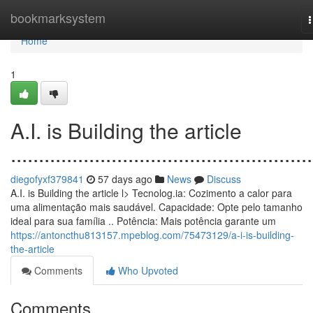
Home
bookmarksystem
n
Home
1
A.I. is Building the article
......................................................
diegofyxf379841
57 days ago
News
Discuss
A.I. is Building the article l> Tecnolog.ia: Cozimento a calor para
uma alimentação mais saudável. Capacidade: Opte pelo tamanho
ideal para sua família .. Potência: Mais potência garante um
https://antoncthu813157.mpeblog.com/75473129/a-i-is-building-
the-article
Comments
Who Upvoted
Comments