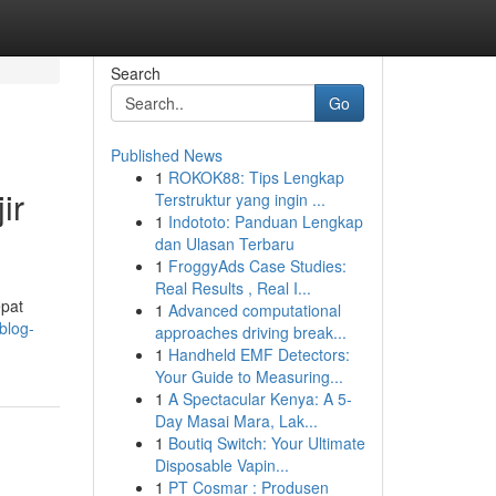
Search
Go
Published News
1
ROKOK88: Tips Lengkap
ir
Terstruktur yang ingin ...
1
Indototo: Panduan Lengkap
dan Ulasan Terbaru
1
FroggyAds Case Studies:
Real Results , Real I...
epat
1
Advanced computational
blog-
approaches driving break...
1
Handheld EMF Detectors:
Your Guide to Measuring...
1
A Spectacular Kenya: A 5-
Day Masai Mara, Lak...
1
Boutiq Switch: Your Ultimate
Disposable Vapin...
1
PT Cosmar : Produsen