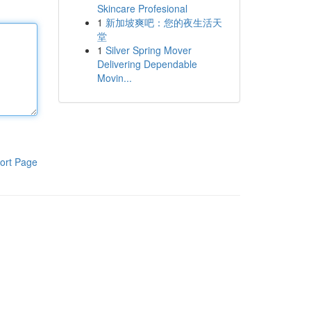
Skincare Profesional
1
新加坡爽吧：您的夜生活天
堂
1
Silver Spring Mover
Delivering Dependable
Movin...
ort Page