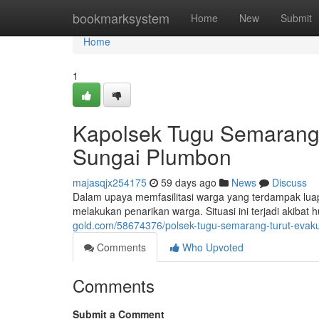
Home
bookmarksystem
Home
New
Submit
Home
1
Kapolsek Tugu Semarang 
Sungai Plumbon
majasqjx254175
59 days ago
News
Discuss
Dalam upaya memfasilitasi warga yang terdampak lua
melakukan penarikan warga. Situasi ini terjadi akibat
gold.com/58674376/polsek-tugu-semarang-turut-evakua
Comments
Who Upvoted
Comments
Submit a Comment