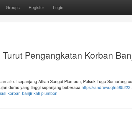
Groups
Register
Login
Turut Pengangkatan Korban Banj
pan air di sepanjang Aliran Sungai Plumbon, Polsek Tugu Semarang c
 hujan deras yang tinggi sepanjang beberapa
https://andrewuqfn585223.
si-korban-banjir-kali-plumbon