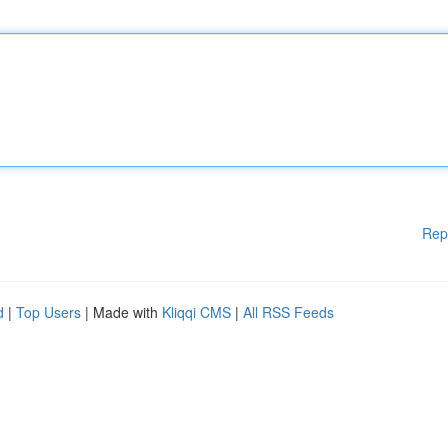
Rep
d
|
Top Users
| Made with
Kliqqi CMS
|
All RSS Feeds