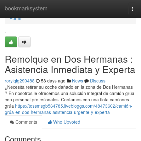
Home
bookmarksystem
Togg
navi
Home
1
Remolque en Dos Hermanas :
Asistencia Inmediata y Experta
rorylqlg290488
58 days ago
News
Discuss
¿Necesita retirar su coche dañado en la zona de Dos Hermanas
? En nosotros le ofrecemos una solución integral de camión grúa
con personal profesionales. Contamos con una flota camiones
grúa
https://tessmsgb564785.livebloggs.com/48473602/camión-
grúa-en-dos-hermanas-asistencia-urgente-y-experta
Comments
Who Upvoted
Comments