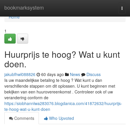
Home
bookmarksystem
Togg
navi
Home
1
Huurprijs te hoog? Wat u kunt
doen.
jakubfhwl088826
60 days ago
News
Discuss
Is uw maandelijkse betaling te hoog ? Wat kunt u dan
verschillende stappen om dit oplossen. U kunt beginnen met
bekijken van een huurovereenkomst . Controleer ook of uw
verandering conform de
https://siobhannlwa283076.blogdanica.com/41872632/huurprijs-
te-hoog-wat-u-kunt-doen
Comments
Who Upvoted