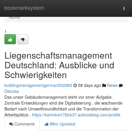
Home
bookmarksystem
Togg
navi
Home
1
Liegenschaftsmanagement
Deutschland: Ausblicke und
Schwierigkeiten
buildingmanagementgerman502983
58 days ago
News
Discuss
Das unser Gebäudemanagement steht vor einer Aufgabe .
Zentrale Entwicklungen sind die Digitalisierung , die wachsende
Bedarf nach Umweltfreundlichkeit und die Transformation der
Arbeitsplätze .
https://karimbxrr782437.activosblog.com/profile
Comments
Who Upvoted