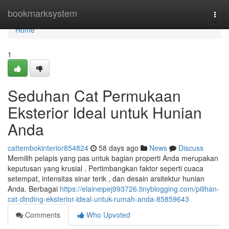
Home
bookmarksystem
Togg
navi
Home
1
Seduhan Cat Permukaan
Eksterior Ideal untuk Hunian
Anda
cattembokinterior854824
58 days ago
News
Discuss
Memilih pelapis yang pas untuk bagian properti Anda merupakan
keputusan yang krusial . Pertimbangkan faktor seperti cuaca
setempat, intensitas sinar terik , dan desain arsitektur hunian
Anda. Berbagai
https://elaineipej993726.tinyblogging.com/pilihan-
cat-dinding-eksterior-ideal-untuk-rumah-anda-85859643
Comments
Who Upvoted