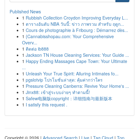
Published News
1
Rubbish Collection Croydon Improving Everyday L...
1
ตารางอันดับ NBA วันนี้: ข่าว ภาพรวม สำหรับ ฤดูก...
1
Cours de photographie à Fribourg : Démarrez dès...
1
{Cannabisshopau.com: Your Comprehensive
Overv...
1
ติดต่อ ib888
1
Jackson TN House Cleaning Services: Your Guide ...
1
Happy Ending Massages Cape Town: Your Ultimate
...
1
Unleash Your True Spirit: Alluring Intimates fo...
1
pgslotvip โปรโมชั่นล่าสุด: คุ้มค่ากว่าใคร
1
Pressure Cleaning Canberra: Revive Your Home's ...
1
Jinx88: เข้าสู่ระบบง่ายๆ ทำตามนี้!
1
Safew电脑版copyright：详细指南与最新版本
1
I satisfy this request .
Copyright © 2026 |
Advanced Search
|
Live
|
Tag Cloud
|
Top