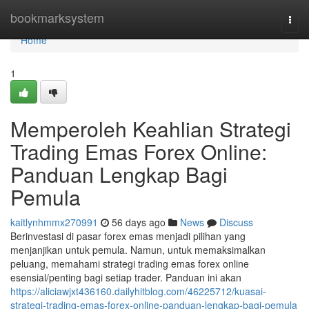
Home
bookmarksystem
Togg
navi
Home
1
Memperoleh Keahlian Strategi
Trading Emas Forex Online:
Panduan Lengkap Bagi
Pemula
kaitlynhmmx270991
56 days ago
News
Discuss
Berinvestasi di pasar forex emas menjadi pilihan yang
menjanjikan untuk pemula. Namun, untuk memaksimalkan
peluang, memahami strategi trading emas forex online
esensial/penting bagi setiap trader. Panduan ini akan
https://aliciawjxt436160.dailyhitblog.com/46225712/kuasai-
strategi-trading-emas-forex-online-panduan-lengkap-bagi-pemula