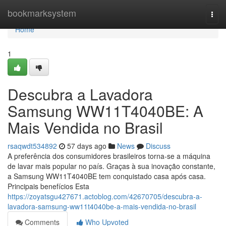
Home
bookmarksystem
Togg
navi
Home
1
Descubra a Lavadora
Samsung WW11T4040BE: A
Mais Vendida no Brasil
rsaqwdt534892
57 days ago
News
Discuss
A preferência dos consumidores brasileiros torna-se a máquina
de lavar mais popular no país. Graças à sua inovação constante,
a Samsung WW11T4040BE tem conquistado casa após casa.
Principais benefícios Esta
https://zoyatsgu427671.actoblog.com/42670705/descubra-a-
lavadora-samsung-ww11t4040be-a-mais-vendida-no-brasil
Comments
Who Upvoted