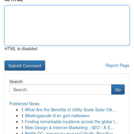
HTML is disabled
Report Page
Search
Go
Published News
1
What Are the Benefits of Utility Scale Solar O&...
1
Afkølingspude til en god nattesøvn
1
Finding remarkable locations across the globe t...
1
Web Design & Internet Marketing , SEO : A S...
1
Betflik DC: สุดยอดประสบการณ์เดิมพัน ที่คุณต้อง...