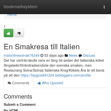
Home
bookmarksystem
Togg
navi
Home
1
En Smakresa till Italien
matonlinesolna676349
53 days ago
News
Discuss
Det har varit/är/skulle vara en lång tid sedan det italienska köket
fängslade/förändrades/växte den svenska smaken, men
Restaurang Solna/Solnas Italienska Krog/Kökets Ära är ett bevis
på att den
https://faygzol491224.bcbloggers.com/profile
Comments
Who Upvoted
Comments
Submit a Comment
No HTML