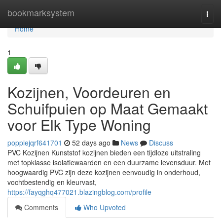
Home
bookmarksystem
Togg
navi
Home
1
Kozijnen, Voordeuren en
Schuifpuien op Maat Gemaakt
voor Elk Type Woning
poppiejqrf641701
52 days ago
News
Discuss
PVC Kozijnen Kunststof kozijnen bieden een tijdloze uitstraling
met topklasse isolatiewaarden en een duurzame levensduur. Met
hoogwaardig PVC zijn deze kozijnen eenvoudig in onderhoud,
vochtbestendig en kleurvast,
https://fayqghq477021.blazingblog.com/profile
Comments
Who Upvoted