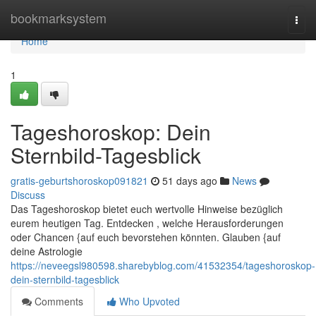
Home
bookmarksystem
Togg
navi
Home
1
Tageshoroskop: Dein
Sternbild-Tagesblick
gratis-geburtshoroskop091821
51 days ago
News
Discuss
Das Tageshoroskop bietet euch wertvolle Hinweise bezüglich
eurem heutigen Tag. Entdecken , welche Herausforderungen
oder Chancen {auf euch bevorstehen könnten. Glauben {auf
deine Astrologie
https://neveegsl980598.sharebyblog.com/41532354/tageshoroskop-
dein-sternbild-tagesblick
Comments
Who Upvoted