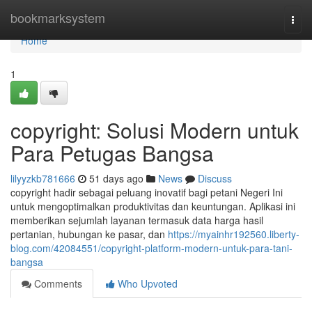
Home
bookmarksystem
Togg
navi
Home
1
copyright: Solusi Modern untuk
Para Petugas Bangsa
lilyyzkb781666
51 days ago
News
Discuss
copyright hadir sebagai peluang inovatif bagi petani Negeri Ini
untuk mengoptimalkan produktivitas dan keuntungan. Aplikasi ini
memberikan sejumlah layanan termasuk data harga hasil
pertanian, hubungan ke pasar, dan
https://myainhr192560.liberty-
blog.com/42084551/copyright-platform-modern-untuk-para-tani-
bangsa
Comments
Who Upvoted