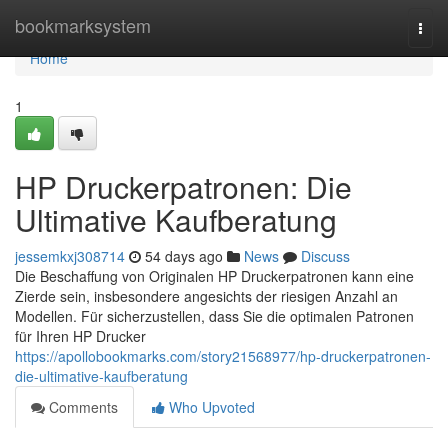
Home
bookmarksystem
Togg
navi
Home
1
HP Druckerpatronen: Die
Ultimative Kaufberatung
jessemkxj308714
54 days ago
News
Discuss
Die Beschaffung von Originalen HP Druckerpatronen kann eine
Zierde sein, insbesondere angesichts der riesigen Anzahl an
Modellen. Für sicherzustellen, dass Sie die optimalen Patronen
für Ihren HP Drucker
https://apollobookmarks.com/story21568977/hp-druckerpatronen-
die-ultimative-kaufberatung
Comments
Who Upvoted