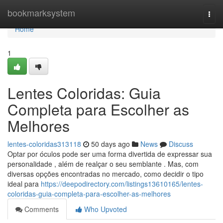
Home
bookmarksystem
Togg
navi
Home
1
Lentes Coloridas: Guia
Completa para Escolher as
Melhores
lentes-coloridas313118
50 days ago
News
Discuss
Optar por óculos pode ser uma forma divertida de expressar sua
personalidade , além de realçar o seu semblante . Mas, com
diversas opções encontradas no mercado, como decidir o tipo
ideal para
https://deepodirectory.com/listings13610165/lentes-
coloridas-guia-completa-para-escolher-as-melhores
Comments
Who Upvoted