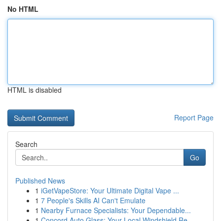
No HTML
HTML is disabled
Report Page
Search
Go
Published News
1
iGetVapeStore: Your Ultimate Digital Vape ...
1
7 People's Skills AI Can't Emulate
1
Nearby Furnace Specialists: Your Dependable...
1
Concord Auto Glass: Your Local Windshield Re...