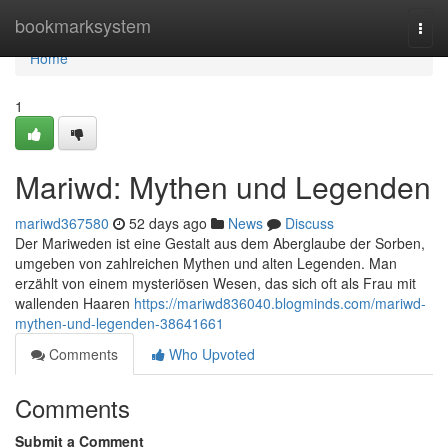
Home
bookmarksystem
Togg
navi
Home
1
Mariwd: Mythen und Legenden
mariwd367580
52 days ago
News
Discuss
Der Mariweden ist eine Gestalt aus dem Aberglaube der Sorben,
umgeben von zahlreichen Mythen und alten Legenden. Man
erzählt von einem mysteriösen Wesen, das sich oft als Frau mit
wallenden Haaren
https://mariwd836040.blogminds.com/mariwd-
mythen-und-legenden-38641661
Comments
Who Upvoted
Comments
Submit a Comment