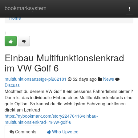
Home
bookmarksystem
Togg
navi
Home
1
Einbau Multifunktionslenkrad
im VW Golf 6
multifunktionsanzeige-pl262181
52 days ago
News
Discuss
Möchtest du deinem VW Golf 6 ein besseres Fahrerlebnis bieten?
Dann ist das individuelle Einbau eines Multifunktionslenkrads eine
gute Option. So kannst du die wichtigsten Fahrzeugfunktionen
direkt am Lenkrad
https://nybookmark.com/story22476416/einbau-
multifunktionslenkrad-im-vw-golf-6
Comments
Who Upvoted