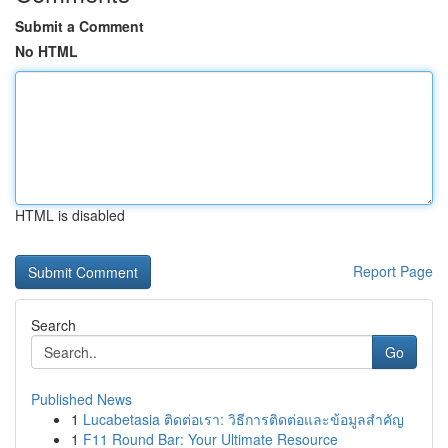
Submit a Comment
No HTML
HTML is disabled
Report Page
Search
Go
Published News
1
Lucabetasia ติดต่อเรา: วิธีการติดต่อและข้อมูลสำคัญ
1
F11 Round Bar: Your Ultimate Resource