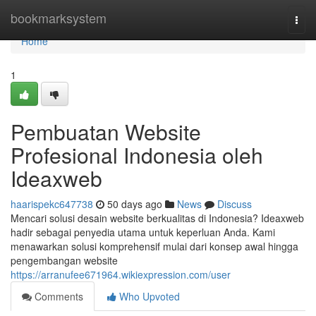
Home
bookmarksystem
Togg
navi
Home
1
Pembuatan Website
Profesional Indonesia oleh
Ideaxweb
haarispekc647738
50 days ago
News
Discuss
Mencari solusi desain website berkualitas di Indonesia? Ideaxweb
hadir sebagai penyedia utama untuk keperluan Anda. Kami
menawarkan solusi komprehensif mulai dari konsep awal hingga
pengembangan website
https://arranufee671964.wikiexpression.com/user
Comments
Who Upvoted