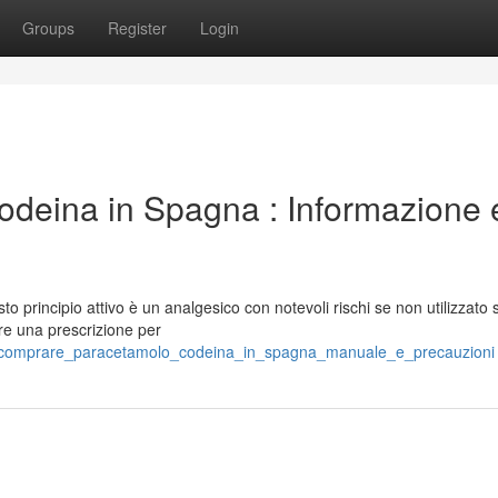
Groups
Register
Login
deina in Spagna : Informazione 
 principio attivo è un analgesico con notevoli rischi se non utilizzato 
re una prescrizione per
3/comprare_paracetamolo_codeina_in_spagna_manuale_e_precauzioni