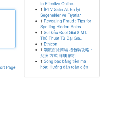
to Effective Online...
1
İPTV Satın Al: En İyi
Seçenekler ve Fiyatlar
1
Revealing Fraud : Tips for
Spotting Hidden Roles
1
Soi Đầu Đuôi Giải 8 MT:
Thủ Thuật Từ Đại Gia...
1
Ethicon
1
潮流百貨商場 禮包碼攻略：
兌換 方式 詳細 解析
1
Sòng bạc bằng tiền mã
hóa: Hướng dẫn toàn diện
ort Page