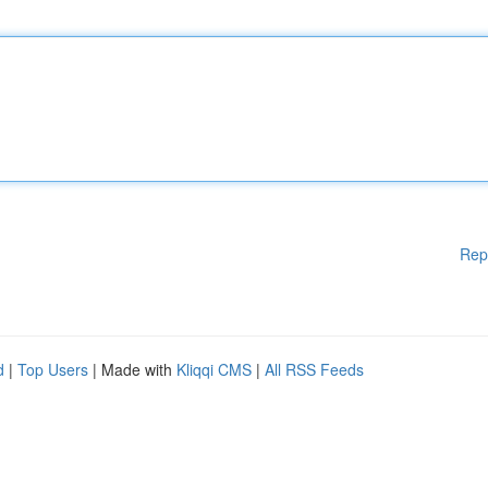
Rep
d
|
Top Users
| Made with
Kliqqi CMS
|
All RSS Feeds