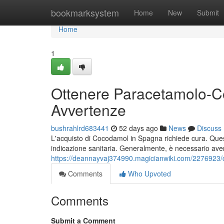
Home
bookmarksystem
Home
New
Submit
Home
1
Ottenere Paracetamolo-Co
Avvertenze
bushrahlrd683441
52 days ago
News
Discuss
L'acquisto di Cocodamol in Spagna richiede cura. Questo
indicazione sanitaria. Generalmente, è necessario ave
https://deannayvaj374990.magicianwiki.com/227692
Comments
Who Upvoted
Comments
Submit a Comment