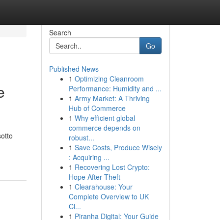
Search
Go
Published News
1
Optimizing Cleanroom
e
Performance: Humidity and ...
1
Army Market: A Thriving
Hub of Commerce
1
Why efficient global
commerce depends on
sotto
robust...
1
Save Costs, Produce Wisely
: Acquiring ...
1
Recovering Lost Crypto:
Hope After Theft
1
Clearahouse: Your
Complete Overview to UK
Cl...
1
Piranha Digital: Your Guide