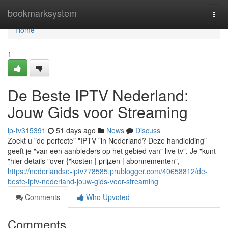
Home
bookmarksystem
Togg
navi
Home
1
De Beste IPTV Nederland:
Jouw Gids voor Streaming
ip-tv315391
51 days ago
News
Discuss
Zoekt u "de perfecte" "IPTV "in Nederland? Deze handleiding"
geeft je "van een aanbieders op het gebied van" live tv". Je "kunt
"hier details "over {"kosten | prijzen | abonnementen",
https://nederlandse-iptv778585.prublogger.com/40658812/de-
beste-iptv-nederland-jouw-gids-voor-streaming
Comments
Who Upvoted
Comments