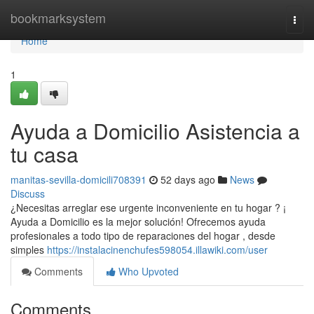
Home
bookmarksystem
Togg
navi
Home
1
Ayuda a Domicilio Asistencia a
tu casa
manitas-sevilla-domicili708391
52 days ago
News
Discuss
¿Necesitas arreglar ese urgente inconveniente en tu hogar ? ¡
Ayuda a Domicilio es la mejor solución! Ofrecemos ayuda
profesionales a todo tipo de reparaciones del hogar , desde
simples
https://instalacinenchufes598054.illawiki.com/user
Comments
Who Upvoted
Comments