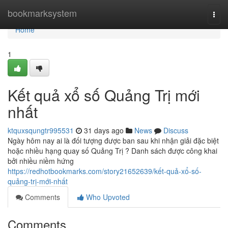
Home
bookmarksystem
Togg
navi
Home
1
Kết quả xổ số Quảng Trị mới
nhất
ktquxsqungtr995531
31 days ago
News
Discuss
Ngày hôm nay ai là đối tượng được ban sau khi nhận giải đặc biệt
hoặc nhiều hạng quay số Quảng Trị ? Danh sách được công khai
bởi nhiều niềm hứng
https://redhotbookmarks.com/story21652639/kết-quả-xổ-số-
quảng-trị-mới-nhất
Comments
Who Upvoted
Comments