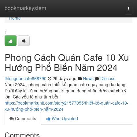
Home
bookmarksystem
Togg
navi
Home
1
Phong Cách Quán Cafe 10 Xu
Hướng Phổ Biến Năm 2024
thicngquncafe868790
29 days ago
News
Discuss
Năm 2024 , phong cách thiết kế quán cafe ngày càng đa dạng .
Dưới đây là 10 xu hướng bài trí quán đang nhận được sự chú ý
lớn. Các yếu tố như tính bền
https://bookmarkunit.com/story21577055/thiết-kế-quán-cafe-10-
xu-hướng-phổ-biến-năm-2024
Comments
Who Upvoted
Comments