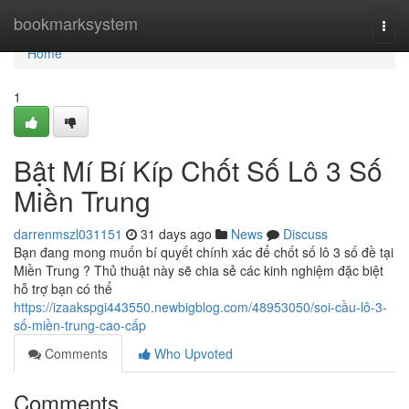
Home
bookmarksystem
Togg
navi
Home
1
Bật Mí Bí Kíp Chốt Số Lô 3 Số
Miền Trung
darrenmszl031151
31 days ago
News
Discuss
Bạn đang mong muốn bí quyết chính xác để chốt số lô 3 số đề tại
Miền Trung ? Thủ thuật này sẽ chia sẻ các kinh nghiệm đặc biệt
hỗ trợ bạn có thể
https://izaakspgi443550.newbigblog.com/48953050/soi-cầu-lô-3-
số-miền-trung-cao-cấp
Comments
Who Upvoted
Comments