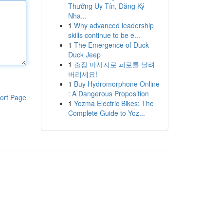
Thưởng Uy Tín, Đăng Ký
Nha...
1
Why advanced leadership
skills continue to be e...
1
The Emergence of Duck
Duck Jeep
1
출장 마사지로 피로를 날려
버리세요!
1
Buy Hydromorphone Online
: A Dangerous Proposition
ort Page
1
Yozma Electric Bikes: The
Complete Guide to Yoz...