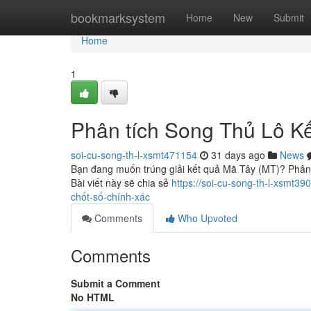
Home
bookmarksystem
Home
New
Submit
Home
1
Phân tích Song Thủ Lô Kế
soi-cu-song-th-l-xsmt471154
31 days ago
News
Bạn đang muốn trúng giải kết quả Mã Tây (MT)? Phân 
Bài viết này sẽ chia sẻ
https://soi-cu-song-th-l-xsmt3
chốt-số-chính-xác
Comments
Who Upvoted
Comments
Submit a Comment
No HTML