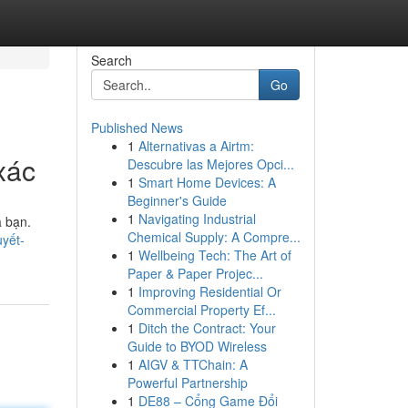
Search
Go
Published News
1
Alternativas a Airtm:
xác
Descubre las Mejores Opci...
1
Smart Home Devices: A
Beginner's Guide
1
Navigating Industrial
a bạn.
Chemical Supply: A Compre...
uyết-
1
Wellbeing Tech: The Art of
Paper & Paper Projec...
1
Improving Residential Or
Commercial Property Ef...
1
Ditch the Contract: Your
Guide to BYOD Wireless
1
AIGV & TTChain: A
Powerful Partnership
1
DE88 – Cổng Game Đổi