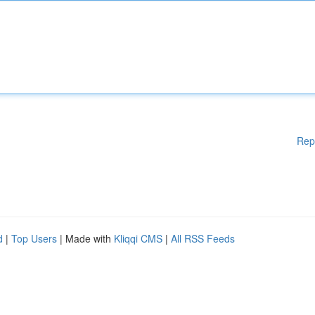
Rep
d
|
Top Users
| Made with
Kliqqi CMS
|
All RSS Feeds