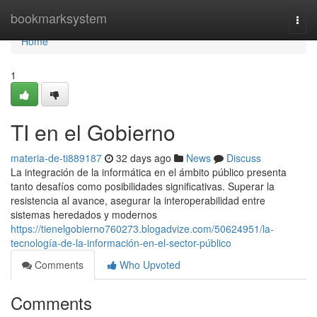
Home
bookmarksystem
Togg
navi
Home
1
TI en el Gobierno
materia-de-ti889187
32 days ago
News
Discuss
La integración de la informática en el ámbito público presenta
tanto desafíos como posibilidades significativas. Superar la
resistencia al avance, asegurar la interoperabilidad entre
sistemas heredados y modernos
https://tienelgobierno760273.blogadvize.com/50624951/la-
tecnología-de-la-información-en-el-sector-público
Comments
Who Upvoted
Comments